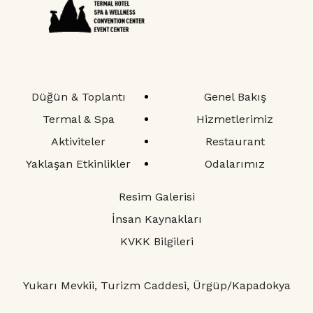
Düğün & Toplantı
Termal & Spa
Aktiviteler
Düğün & Toplantı
Genel Bakış
Yaklaşan Etkinlikler
Termal & Spa
Hizmetlerimiz
Foto Galeri
Aktiviteler
Restaurant
Yaklaşan Etkinlikler
Odalarımız
Video Galeri
Sürdürülebilirlik
Resim Galerisi
İnsan Kaynakları
İletişim
KVKK Bilgileri
Yukarı Mevkii, Turizm Caddesi, Ürgüp/Kapadokya